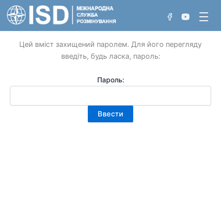
Перейти
Захищено:
до
вмісту
Цей вміст захищений паролем. Для його перегляду
введіть, будь ласка, пароль:
Хто ми
Пароль:
Проєкти
Нетехнічне обстеження
Досягнення
Технічне обстеження
Розмінування вручну
Розмінування з використанням машин
Розмінування акваторій