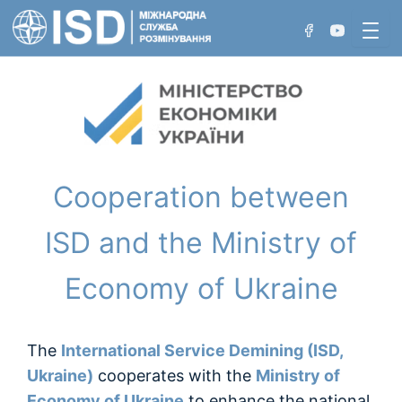
Перейти
до
вмісту
Хто ми
Проєкти
Cooperation between
Нетехнічне обстеження
Досягнення
ISD and the Ministry of
Технічне обстеження
Розмінування вручну
Economy of Ukraine
Розмінування з використанням машин
The
International Service Demining (ISD,
Розмінування акваторій
Ukraine)
cooperates with the
Ministry of
Economy of Ukraine
to enhance the national