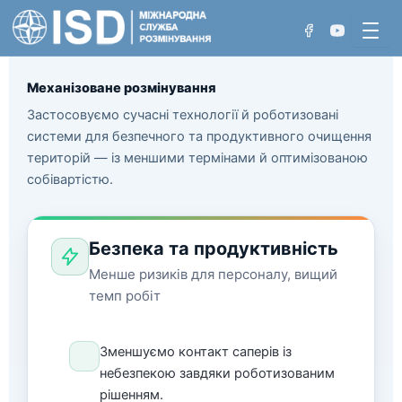
Перейти
до
вмісту
Механізоване розмінування
Застосовуємо сучасні технології й роботизовані
системи для безпечного та продуктивного очищення
Хто ми
територій — із меншими термінами й оптимізованою
собівартістю.
Проєкти
Нетехнічне обстеження
Досягнення
Технічне обстеження
Безпека та продуктивність
Менше ризиків для персоналу, вищий
Розмінування вручну
темп робіт
Розмінування з використанням машин
Зменшуємо контакт саперів із
Розмінування акваторій
небезпекою завдяки роботизованим
рішенням.