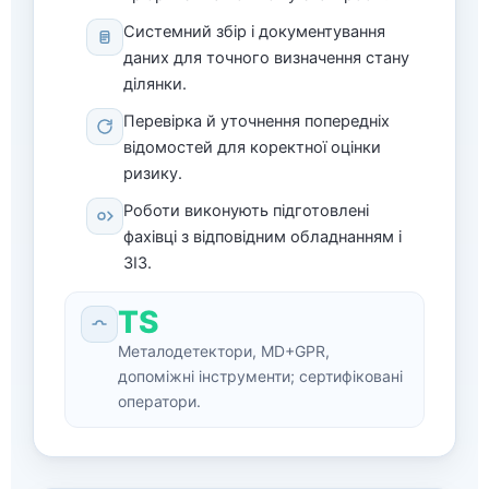
Очищення району бойових дій
Системний збір і документування
Знешкодження (знищення) ВНП
даних для точного визначення стану
ділянки.
Інформування населення
Перевірка й уточнення попередніх
відомостей для коректної оцінки
ризику.
Роботи виконують підготовлені
фахівці з відповідним обладнанням і
ЗІЗ.
TS
Металодетектори, MD+GPR,
допоміжні інструменти; сертифіковані
оператори.