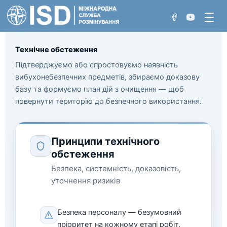
Перейти
до
вмісту
Технічне обстеження
Підтверджуємо або спростовуємо наявність
вибухонебезпечних предметів, збираємо доказову
Хто ми
базу та формуємо план дій з очищення — щоб
повернути територію до безпечного використання.
Проєкти
Нетехнічне обстеження
Досягнення
Технічне обстеження
Принципи технічного
обстеження
Розмінування вручну
Безпека, системність, доказовість,
уточнення ризиків
Розмінування з використанням машин
Розмінування акваторій
Безпека персоналу — безумовний
пріоритет на кожному етапі робіт.