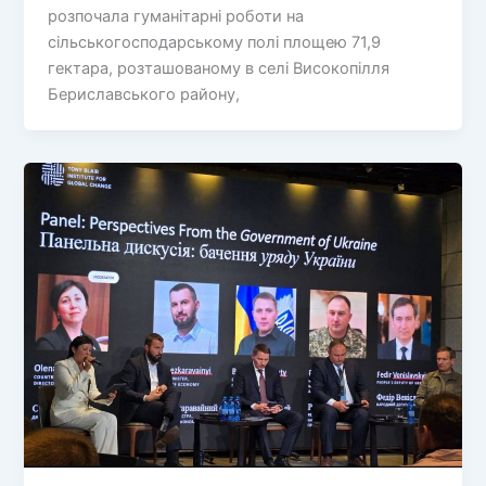
розпочала гуманітарні роботи на
сільськогосподарському полі площею 71,9
гектара, розташованому в селі Високопілля
Бериславського району,