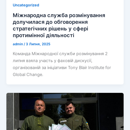
Uncategorized
Міжнародна служба розмінування
долучилася до обговорення
стратегічних рішень у сфері
протимінної діяльності
admin
/
3 Липня, 2025
Команда Міжнародної служби розмінування 2
липня взяла участь у фаховій дискусії,
організованій за ініціативи Tony Blair Institute for
Global Change.