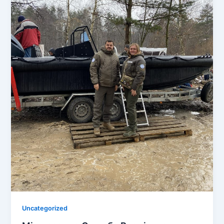
Очищення району бойових дій
Знешкодження (знищення) ВНП
Інформування населення
Uncategorized