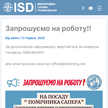
Перейти
до
вмісту
Запрошуємо на роботу!!
Хто ми
Від
admin
/
12 Червня, 2025
За детальнішою інформацією звертайтеся за номером
Проєкти
Нетехнічне обстеження
телефону 0985485941
Досягнення
Технічне обстеження
або електронною поштою office@demining.net
Розмінування вручну
Розмінування з використанням машин
Розмінування акваторій